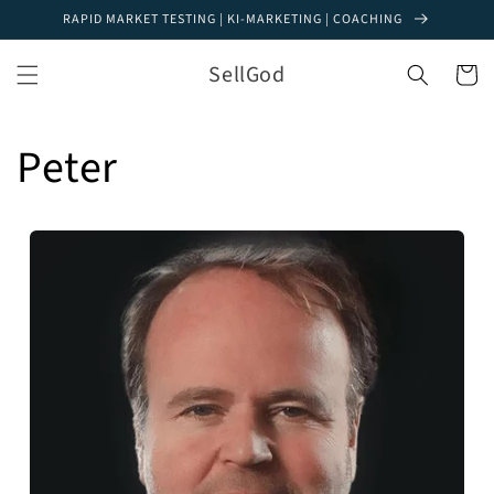
Direkt
RAPID MARKET TESTING | KI-MARKETING | COACHING
zum
Inhalt
SellGod
Warenko
Peter